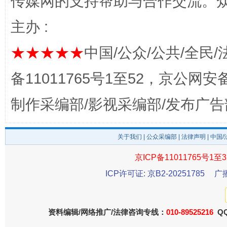
传媒网的支持帮助与合作交流。
主办 :
完善运行机制助力责任有效落实
一纸欠条
★★★★★
中国/公众/公共/全民/
备11011765号1至52，京公网安备：
制作采编部/影视采编部/发布广告
关于我们
|
公众采编部
|
法律声明
| 中国
京ICP备11011765号1至3
ICP许可证: 京B2-20251785
广
东山县通报“牛蛙产品抗生素超标问题”
法
资料编辑/网络推广/法律咨询专线：
010-89525216
QQ