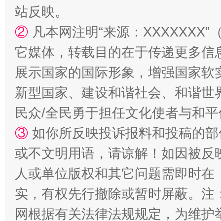
站反映。
②
凡本网注明“来源：XXXXXX
它媒体，转载目的在于传递更多信
展示国家的国际形象，增强国家软
国家大学科技园优化重塑工作
新型国家、建设和谐社会、和谐世界
民众/全民勇于担任文化使者与和
③
如你所反映投诉报料和投稿的部
或不文明用语，请谅解！如因被反
人或单位版权和其它问题需即时在
实，有权先行撤除或暂时屏蔽。注
扯下公款旅游的“隐身衣”
如何以同
网根据有关法律法规规定，为维护