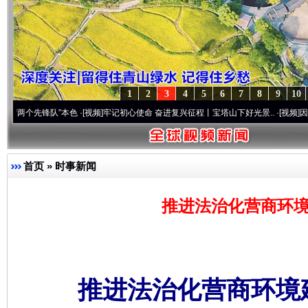
1
2
3
4
5
6
7
8
9
10
先锋队”本色
·[视频]
牢记初心使命 奋进复兴征程丨宝塔山下好光景..
·[视频]
因党而生 为党
首页
»
时事新闻
推进法治化营商环境
推进法治化营商环境建