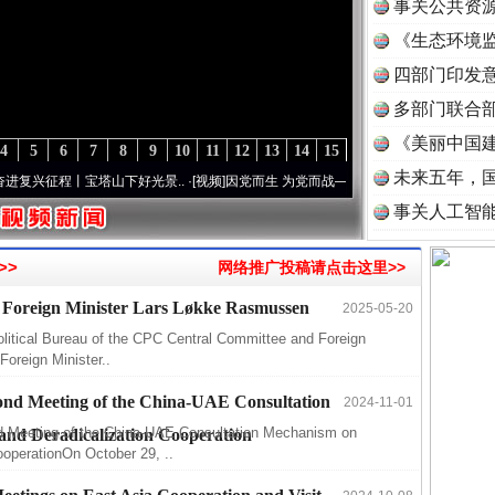
事关公共资
《生态环境监
读
四部门印发
多部门联合部
《美丽中国建
4
5
6
7
8
9
10
11
12
13
14
15
未来五年，
征程丨宝塔山下好光景..
·[视频]
因党而生 为党而战——百年“纪”事⑧加强纪律..
·[视频]
事关人工智
>>
网络推广投稿请点击这里>>
半生相
 Foreign Minister Lars Løkke Rasmussen
2025-05-20
litical Bureau of the CPC Central Committee and Foreign
一纸欠
Foreign Minister..
26万
ond Meeting of the China-UAE Consultation
2024-11-01
杨天
d Meeting of the China-UAE Consultation Mechanism on
nd Deradicalization Cooperation
传销头
ooperationOn October 29, ..
四川省