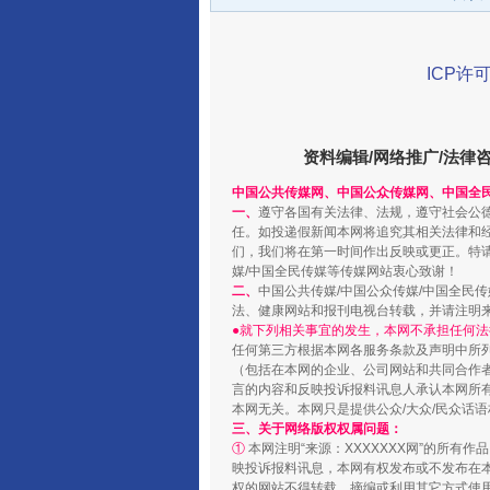
ICP许可
资料编辑/网络推广/法律
千年窑火 生生不息
中国公共传媒网、中国公众传媒网、中国全
一、
遵守各国有关法律、法规，遵守社会公
任。如投递假新闻本网将追究其相关法律和
们，我们将在第一时间作出反映或更正。特
媒/中国全民传媒等传媒网站衷心致谢！
二、
中国公共传媒/中国公众传媒/中国全民
法、健康网站和报刊电视台转载，并请注明
●就下列相关事宜的发生，本网不承担任何法
任何第三方根据本网各服务条款及声明中所
（包括在本网的企业、公司网站和共同合作
言的内容和反映投诉报料讯息人承认本网所
本网无关。本网只是提供公众/大众/民众话
三、关于网络版权权属问题：
①
本网注明“来源：XXXXXXX网”的所有
揭开“小金库”的免责幌子
映投诉报料讯息，本网有权发布或不发布在
权的网站不得转载、摘编或利用其它方式使用