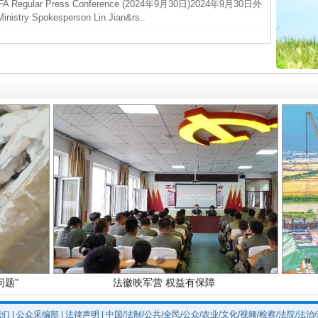
ar Press Conference (2024年9月30日)2024年9月30日外
官方
 Spokesperson Lin Jian&rs..
从“无
最高
实
一纸欠条伤亲情 巡回调解促和解..
事故致
四川1
题”
法徽映军营 权益有保障
我们
|
公众采编部
|
法律声明
| 中国/法制/公共/全民/公众/农业/文化/视频/检察/法院/法治