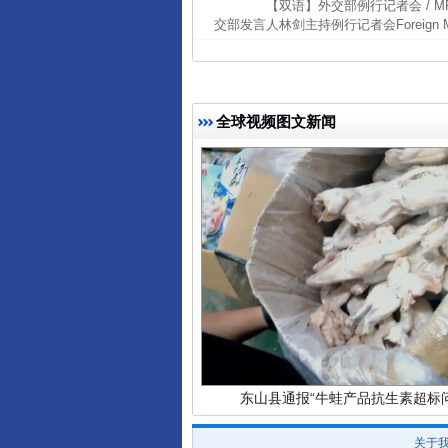
【双语】外交部例行记者会 / MFA Regul
交部发言人林剑主持例行记者会Foreign Ministry
完善运行机制助力责任有效落
全球视频图文新闻
东山县通报“牛蛙产品抗生素超标问
关于