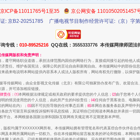
京ICP备11011765号1至35
京公网安备 11010502051457
证: 京B2-20251785
广播电视节目制作经营许可证:（京）字第3
咨询专线：
010-89525216
QQ在线：3555333776 本传媒网律师团
一批国家标准开始实施
民传媒网版权和免责声明：
德，遵守网络职业道德，承担法律范围内因你的网络行为，直接或间接引起的给他人或
经济责任。维护各国宪法，保障公民的言论自由和新闻自由。本传媒网站中的部份信息
请来函来电说明本网站提供内容系本人或法人版权所有，网站有权先行撤除，以保护版
传媒等传媒网站，由众全影视文化传媒（北京）有限公司独家协办发布广告。欢迎合法
来源，并可添加相应链接。
律责任：⑴
本网根据法律规定或相关政府的要求提供您的个人信息；
⑵
由于您将个人
列明的情况使用您的个人信息，由此所产生的纠纷责任；
⑷
任何由于黑客攻击、电脑病
者的网站在内）；
⑸
因不可抗拒导致的任何事态后果；
⑹
本网在各服务条款及声明中列
有条款方可留言和反映投诉报料等讯息投稿，其证明你已经阅读本网条款并承担一切因
语权平台。本网根据各国新法律和国际互联网有关规定将不定期更新本声明。
作品，版权均属于XXXXXXX网所有。本传媒网站拥有管理笔名和代表某些合作伙伴在
以产业富民促振兴
本网及本网所属网站的一切权力。你在本传媒网站留言板发表的评论和投稿，本网站有
本网上述作品。已经本网授权使用作品的单位或网站，应在授权范围内使用，并注明“来