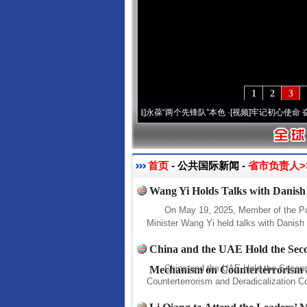
1
2
3
周年 深刻改变雪域高原..
·[视频]
永葆“两个先锋队”本色
·[视频]
牢记初心使命 奋进复兴
首页
- 公共国际新闻 -
省市负责人>
Wang Yi Holds Talks with Danish
On May 19, 2025, Member of the Po
Minister Wang Yi held talks with Danish 
China and the UAE Hold the Sec
China and the UAE Hold the Secon
Mechanism on Counterterrorism a
Counterterrorism and Deradicalization C