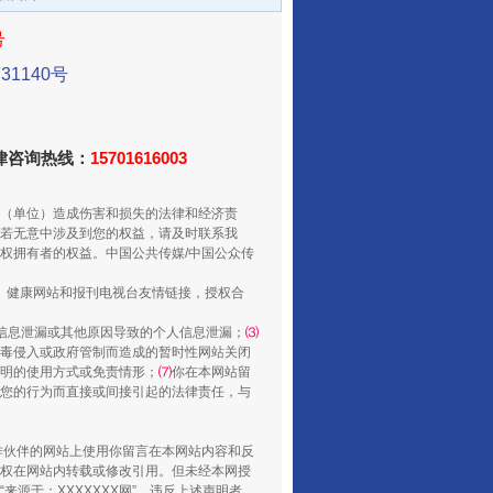
号
1140号
法律咨询热线：
15701616003
从数据变化看反腐深化
（单位）造成伤害和损失的法律和经济责
若无意中涉及到您的权益，请及时联系我
权拥有者的权益。中国公共传媒/中国公众传
、健康网站和报刊电视台友情链接，授权合
信息泄漏或其他原因导致的个人信息泄漏；
⑶
毒侵入或政府管制而造成的暂时性网站关闭
明的使用方式或免责情形；
⑺
你在本网站留
您的行为而直接或间接引起的法律责任，与
合作伙伴的网站上使用你留言在本网站内容和反
酒驾未被当场查获能处罚吗
权在网站内转载或修改引用。但未经本网授
源于：XXXXXXX网”。违反上述声明者，