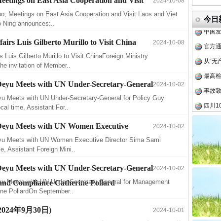
eetings on East Asia Cooperation and Visit
2024-10-08
中方对
uo; Meetings on East Asia Cooperation and Visit Laos and Viet
今日
中国发
 Ning announces:..
官方
airs Luis Gilberto Murillo to Visit China
2024-10-08
从“无
s Luis Gilberto Murillo to Visit ChinaForeign Ministry
最高
e invitation of Member..
事故致
 Deyu Meets with UN Under-Secretary-General
2024-10-02
四川1
yu Meets with UN Under-Secretary-General for Policy Guy
al time, Assistant For..
半生相
一纸欠
o Deyu Meets with UN Women Executive
2024-10-02
26万
eyu Meets with UN Women Executive Director Sima Sami
, Assistant Foreign Mini..
杨天
传销头
 Deyu Meets with UN Under-Secretary-General
2024-10-02
eyu Meets with UN Under-Secretary-General for Management
四川省
 and Compliance Catherine Pollard
ine PollardOn September..
中方对
 (2024年9月30日)
2024-10-01
中国发