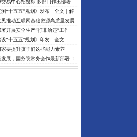
源交易中心招投标 多部门作出部署
测“十五五”规划》发布｜全文｜解
意见推动互联网基础资源高质量发展
署开展安全生产“打非治违”工作
设“十五五”规划》印发｜全文
国家要提升孩子们这些能力素养
牢记初心使命 奋进复兴征程丨“转折之城”激荡..
·[视频]
牢记初心使命 奋进复兴征程丨红船
能发展，国务院常务会作最新部署⇒
守，一别两宽：这场老年..
条伤亲情 巡回调解促和..
保费，离婚时为何要分走一..
誉，不得录用为公务员
目出狱后办书院暴力管教..
公安厅征集新型黑恶违法..