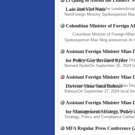
Li Qiang to Attend the Leaders’ M
Li Qiang to Attend the Leaders&rsq
Laos and Viet Nam
NamForeign Ministry Spokesperson Mao
Colombian Minister of Foreign Aff
Colombian Minister of Foreign Affair
Spokesperson Mao Ning announces:At th
Assistant Foreign Minister Miao
Assistant Foreign Minister Miao De
for Policy Guy Bernard Ryder
Bernard RyderOn September 25, 2024 loc
Assistant Foreign Minister Mia
Assistant Foreign Minister Miao D
Director Sima Sami Bahous
BahousOn September 27, 2024 local time
Assistant Foreign Minister Miao
Assistant Foreign Minister Miao D
for Management Strategy, Policy
Strategy, Policy and Compliance Cather
MFA Regular Press Conference