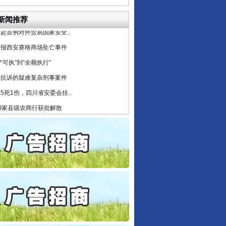
6家美国实体采取反制措..
新闻推荐
起首例对外贸易国家安全..
通报西安赛格商场坠亡事件
产可执”到“全额执行”
检抗诉的疑难复杂刑事案件
5死1伤，四川省安委会挂..
0家县级农商行获批解散
守，一别两宽：这场老年..
条伤亲情 巡回调解促和..
保费，离婚时为何要分走一..
誉，不得录用为公务员
目出狱后办书院暴力管教..
公安厅征集新型黑恶违法..
6家美国实体采取反制措..
起首例对外贸易国家安全..