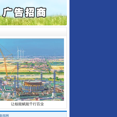
通报西安赛格商场坠亡事件
产可执”到“全额执行”
检抗诉的疑难复杂刑事案件
行业协会接连发公告
5死1伤，四川省安委会挂..
0家县级农商行获批解散
让核能赋能千行百业
/新闻网