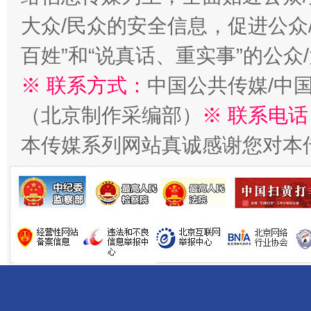
大众/民众的安全信息，促进公众
百姓”和“说真话、重实事”的公众
※ 联系方式：
中国公共传媒/中
（北京制作采编部）
※ 联系电话
以产业富民促振兴
酒驾
本传媒系列网站真诚感谢您对本
从幼儿园到大学，有这些资助
“