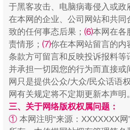
于黑客攻击、电脑病毒侵入或政
在本网的企业、公司网站和共同
致的任何事态后果；
⑹
本网在各
规模最大的光氢储一体化项目
走走
责情形；
⑺
你在本网站留言的内
条款方可留言和反映投诉报料等
并承担一切因您的行为而直接或
网只是提供公众/大众/民众话语
网有关规定将不定期更新本声明
三、关于网络版权权属问题：
镜头丨大暑三秋近
山西：不
①
本网注明“来源：XXXXXXX网