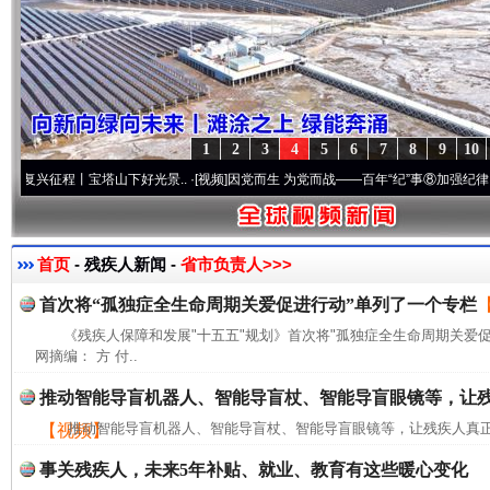
1
2
3
4
5
6
7
8
9
10
征程丨宝塔山下好光景..
·[视频]
因党而生 为党而战——百年“纪”事⑧加强纪律..
·[视频]
首页
- 残疾人新闻 -
省市负责人>>>
首次将“孤独症全生命周期关爱促进行动”单列了一个专栏
《残疾人保障和发展"十五五"规划》首次将"孤独症全生命周期关爱
网摘编： 方 付..
推动智能导盲机器人、智能导盲杖、智能导盲眼镜等，让
推动智能导盲机器人、智能导盲杖、智能导盲眼镜等，让残疾人真正
【视频】
事关残疾人，未来5年补贴、就业、教育有这些暖心变化