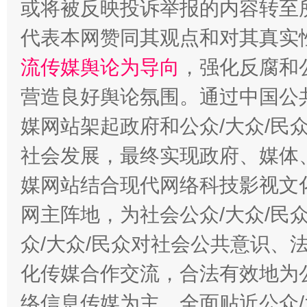
或将被反映投诉举报的内容转至
代表本网赞同其观点和对其真实
法徽映军营 权益有保障
让
流传媒舆论为导向
，强化反腐和
营造良好舆论氛围。通过中国公共
媒网站架起政府和公众/大众/民
社会发展，最终实现政府、媒体、
媒网站结合现代网络科技影视文
网主阵地，为社会公众/大众/民
众/大众/民众对社会公共意识、
一批国家标准开始实施
从
化传媒合作交流，合法有效地为公
络信息传媒为主，全面贴近公众/