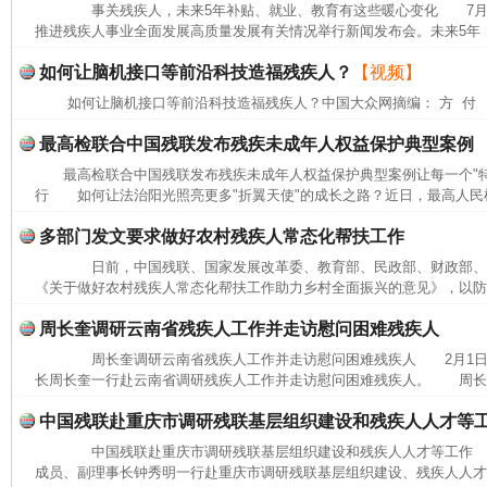
事关残疾人，未来5年补贴、就业、教育有这些暖心变化 7月27
推进残疾人事业全面发展高质量发展有关情况举行新闻发布会。未来5年，
如何让脑机接口等前沿科技造福残疾人？
【视频】
如何让脑机接口等前沿科技造福残疾人？中国大众网摘编： 方 付
最高检联合中国残联发布残疾未成年人权益保护典型案例
最高检联合中国残联发布残疾未成年人权益保护典型案例让每一个"
行 如何让法治阳光照亮更多"折翼天使"的成长之路？近日，最高人民检
多部门发文要求做好农村残疾人常态化帮扶工作
日前，中国残联、国家发展改革委、教育部、民政部、财政部、农
《关于做好农村残疾人常态化帮扶工作助力乡村全面振兴的意见》，以防止
周长奎调研云南省残疾人工作并走访慰问困难残疾人
完善运行机制助力责任有效落实
行
周长奎调研云南省残疾人工作并走访慰问困难残疾人 2月1日
长周长奎一行赴云南省调研残疾人工作并走访慰问困难残疾人。 周长奎
中国残联赴重庆市调研残联基层组织建设和残疾人人才等
中国残联赴重庆市调研残联基层组织建设和残疾人人才等工作 1
成员、副理事长钟秀明一行赴重庆市调研残联基层组织建设、残疾人人才和