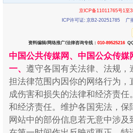
千年窑火 生生不息
一
京ICP备11011765号1至3
ICP许可证: 京B2-20251785
广
资料编辑/网络推广/法律咨询专线：
010-89525216
QQ
中国公共传媒网、中国公众传媒
一、
遵守各国有关法律、法规，
担法律范围内因你的网络行为，
揭开“小金库”的免责幌子
成伤害和损失的法律和经济责任
和经济责任。维护各国宪法，保
网站中的部份信息若无意中涉及
在第一时间作出反映或更正。特