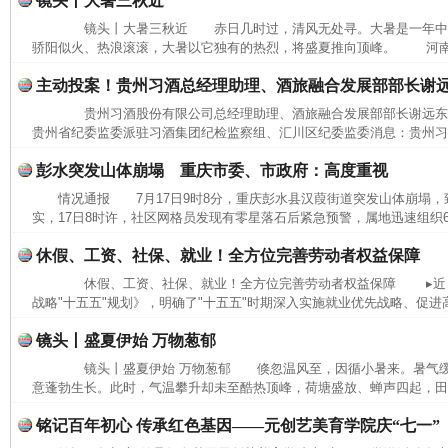
镜头丨大暑三秋近
镜头丨大暑三秋近 赤日几时过，清风无处寻。大暑是一年中
骄阳似火、热浪滚滚，大暑以它独有的热烈，将盛夏推向顶峰。 河南省
主动投案！贵州习酒总经理助理、酒旅融合发展部部长谢
贵州习酒股份有限公司总经理助理、酒旅融合发展部部长谢远
贵州省纪委监委派驻习酒集团纪检监察组、汇川区纪委监委消息：贵州习酒
彭水突发山体崩塌 重庆市委、市政府：高度重视
情况通报 7月17日9时8分，重庆彭水县汉葭街道突发山体崩塌
实，17日8时许，社区网格员发现有零星落石后紧急预警，属地迅速组织6
休假、工资、社保、就业！全方位完善劳动者权益保障
休假、工资、社保、就业！全方位完善劳动者权益保障 ▸近日
战略"十五五"规划》，明确了"十五五"时期深入实施就业优先战略、促进高
镜头丨盛夏伊始 万物葱郁
镜头丨盛夏伊始 万物葱郁 倏忽温风至，因循小暑来。暑气缓
完善运行机制助力责任有效落实
一纸欠条
意蓬勃生长。此时，气温攀升却未至酷热顶峰，荷塘盛放、蝉声四起，田间
铭记百年初心 传承红色基因——元创艺美育学院庆“七一”