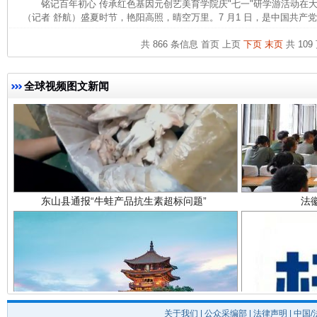
铭记百年初心 传承红色基因元创艺美育学院庆"七一"研学游活动
（记者 舒航）盛夏时节，艳阳高照，晴空万里。7 月1 日，是中国共产党建
共 866 条信息
首页
上页
下页
末页
共 109
全球视频图文新闻
东山县通报“牛蛙产品抗生素超标问题”
法
关于我们
|
公众采编部
|
法律声明
| 中国