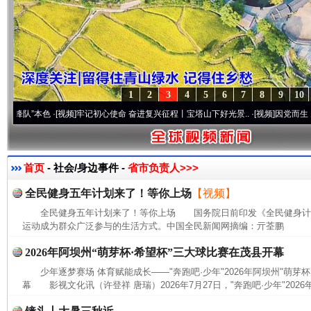
1
2
3
4
5
6
7
8
9
10
”本色
·[视频]
牢记初心使命 奋进复兴征程丨宝塔山下好光景..
·[视频]
因党而生 为党而战
首页
- 社会/身边事件 -
省市负责人>>>
全民健身五年计划来了！等你上场
【视频】
全民健身五年计划来了！等你上场 国务院日前印发《全民健身计划(20
运动成为群众广泛参与的生活方式。中国全民新闻网摘编：亓荃鹏
2026年阿坝州“萌芽杯·希望杯”三大球比赛在茂县开幕
少年逐梦赛场 体育赋能成长——"奔跑吧·少年"2026年阿坝州"萌芽
幕 影视文化讯（许登祥 唐瑞）2026年7月27日，"奔跑吧·少年"2026年