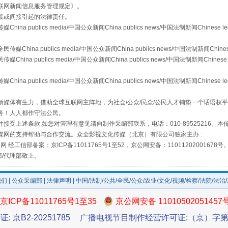
联网新闻信息服务管理规定
》。
接或间接引起的法律责任。
publics media/中国公众新闻China publics news/中国法制新闻Chinese l
从幼儿园到大学，有这些资助
a publics media/中国公众新闻China publics news/中国法制新闻Chinese
 publics media/中国公众新闻China publics news/中国法制新闻Chinese 
publics media/中国公众新闻China publics news/中国法制新闻Chinese l
媒体有生力，借助全球互联网主阵地，为社会/公众/民众/公民人才铺垫一个话语权平
务！人人都作守法公民。
接受上述条款,如您对管理有意见请向制作采编部联系，电话：010-89525216。
媒网的支持帮助与合作交流。众全影视文化传媒（北京）有限公司独家主办 :
网 经工信部备案：京ICP备11011765号1至52，京公网安备：11011202001678号
部/代理部敬上。
场
事关残疾人未来5年
我们
|
公众采编部
|
法律声明
| 中国/法制/公共/全民/公众/农业/文化/视频/检察/法院/法治
京ICP备11011765号1至35
京公网安备 11010502051457
证: 京B2-20251785
广播电视节目制作经营许可证:（京）字第3