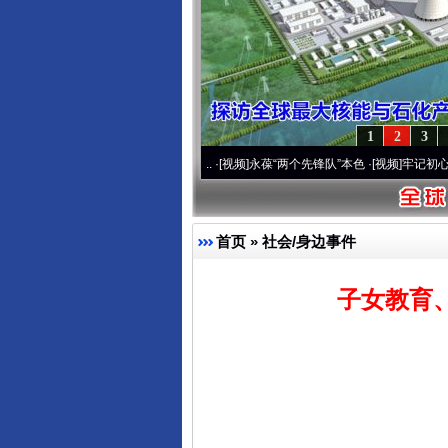
1
2
3
营20周年 深刻改变雪域高原..
·[视频]
永葆“两个先锋队”本色
·[视频]
牢记初心使命 奋
首页
»
社会/身边事件
子女教育
完善运行机制助力责任有效落