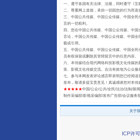
一、遵守各国有关法律、法规，同时遵守《
互
二、尊重网上道德，承担一切因您的行为而直
三、中国公共传媒、中国公众传媒、中国全民传媒China 
受贿1.44亿！段成刚被判无期
言的一切权利。
四、您在中国公共传媒、中国公众传媒、中国全民传媒Chin
言论，中国公共传媒、中国公众传媒、中国全民传媒China
载或引用。
五、中国公共传媒、中国公众传媒、中国全民传媒China 
员有权保留或删除其管辖留言中的任意内容。
六、本传媒结合现代网络科技影视文化传媒的新
策、影视文化传媒交流。合法有效地为公众服
七、参与本网发表评论感言即表明您已经阅读并
发布，敬请多提宝贵意见！真诚感谢您对本传
★★★★★
中国/公众/公共/全民/法治/法制/新闻
制作采编部/影视采编部/发布广告部/会议服务
全民健身五年计划来了！等你上
关于
ICP许可