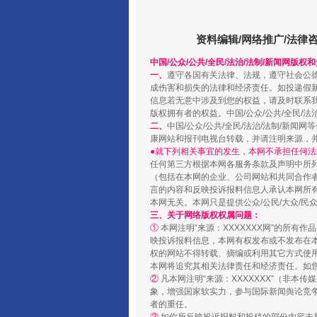
资料编辑/网络推广/法律
中国/公众/公共/全民/法治/法制/新闻网版权
一、
遵守各国有关法律、法规，遵守社会公
成伤害和损失的法律和经济责任。如投递假
阿坝州三大球赛在茂县开幕
信息若无意中涉及到您的权益，请及时联系
版权拥有者的权益。中国/公众/公共/全民/法
二、
中国/公众/公共/全民/法治/法制/
康网站和报刊电视台转载，并请注明来源，
●就下列相关事宜的发生，本网不承担任何法
任何第三方根据本网各服务条款及声明中所
（包括在本网的企业、公司网站和共同合作
言的内容和反映投诉报料信息人承认本网所
本网无关。本网只是提供公众/公民/大众/
三、关于网络版权权属问题：
①
本网注明“来源：XXXXXXX网”的所有
映投诉报料信息，本网有权发布或不发布在
权的网站不得转载、摘编或利用其它方式使用
本网将追究其相关法律责任和经济责任。如
②
凡本网注明“来源：XXXXXXX”（非
国家大学科技园优化重塑工作
象，增强国家软实力，参与国际新闻舆论竞争
者的重任。