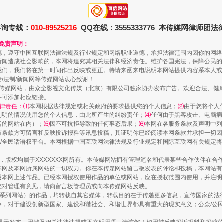
咨询专线：
010-89525216
QQ在线：3555333776 本传媒网律师团
和免责声明：
德，遵守中国互联网法律法规及行业规定和网络职业道德，承担法律范围内因你的网络
新闻造成社会影响的，本网将追究其相关法律和经济责任。维护各国宪法，保障公民的
规模最大的光氢储一体化项目
我们，我们将在第一时间作出反映或更正。特请来函来电说明本网站提供内容系本人或
治/法制/新闻网等传媒网站衷心致谢！
新闻网等传媒网站，由众全影视文化传媒（北京）有限公司独家协办发布广告。欢迎合法、
并可添加相应链接。
律责任：⑴
本网根据法律规定或相关政府的要求提供您的个人信息；
⑵
由于您将个人
列明的情况使用您的个人信息，由此所产生的纠纷责任；
⑷
任何由于黑客攻击、电脑病
者的网站在内）；
⑸
因不可抗拒导致的任何事态后果；
⑹
本网在各服务条款及声明中列
有条款方可留言和反映投诉报料等讯息投稿，其证明你已经阅读本网条款并承担一切因
民众/全民话语权平台。本网根据中国互联网法律法规及行业规定和国际互联网有关规定
作品，版权均属于XXXXXXX网所有。本传媒网站拥有管理笔名和代表某些合作伙伴在
本网及本网所属网站的一切权力。你在本传媒网站留言板发表的评论和投稿，本网站有
本网上述作品。已经本网授权使用作品的单位或网站，应在授权范围内使用，并注明“来
您对管理有意见，请向留言板管理员或向本传媒网站反映。
本传媒系列网站）的作品，均转载自其它媒体，转载目的在于传递更多信息，宣传国家的
镜头丨大暑三秋近
，对于建设创新型国家、建设和谐社会、和谐世界都具有重大的现实意义；公众/公民/