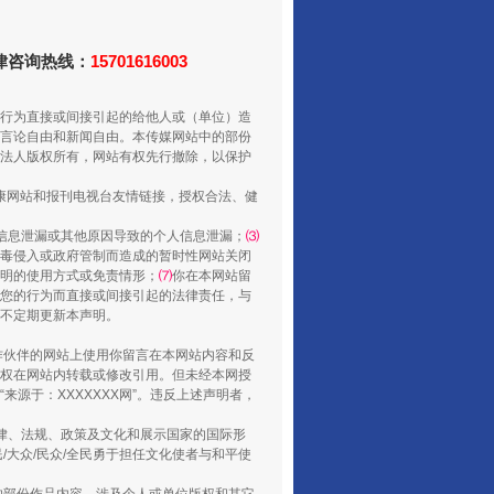
法律咨询热线：
15701616003
行为直接或间接引起的给他人或（单位）造
言论自由和新闻自由。本传媒网站中的部份
走走走！国家喊你健身啦
法人版权所有，网站有权先行撤除，以保护
健康网站和报刊电视台友情链接，授权合法、健
信息泄漏或其他原因导致的个人信息泄漏；
⑶
毒侵入或政府管制而造成的暂时性网站关闭
明的使用方式或免责情形；
⑺
你在本网站留
您的行为而直接或间接引起的法律责任，与
将不定期更新本声明。
合作伙伴的网站上使用你留言在本网站内容和反
权在网站内转载或修改引用。但未经本网授
源于：XXXXXXX网”。违反上述声明者，
法律、法规、政策及文化和展示国家的国际形
山西：不断增强治理腐败综合效能
大众/民众/全民勇于担任文化使者与和平使