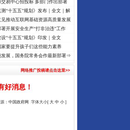
源交易中心招投标 多部门作出部署
测“十五五”规划》发布｜全文｜解
意见推动互联网基础资源高质量发展
署开展安全生产“打非治违”工作
设“十五五”规划》印发｜全文
国家要提升孩子们这些能力素养
[视频]
牢记初心使命 奋进复兴征程丨“转折之城”激荡..
·[视频]
牢记初心使命 奋进复兴征程
能发展，国务院常务会作最新部署⇒
网络推广投稿请点击这里>>
有好消息！
行业协会接连发公告
来源：
中国政府网
字体大小[
大
中
小
]
！