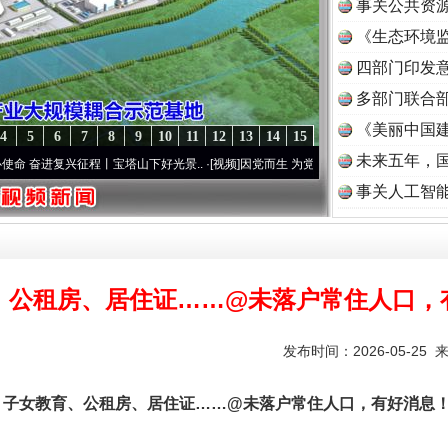
事关公共资
《生态环境监
读
四部门印发
多部门联合部
《美丽中国建
4
5
6
7
8
9
10
11
12
13
14
15
未来五年，
进复兴征程丨宝塔山下好光景..
·[视频]
因党而生 为党而战——百年“纪”事⑧加强纪律..
·
事关人工智
、公租房、居住证……@未落户常住人口，
实
一纸欠条伤亲情 巡回调解促和解..
发布时间：2026-05-25 
子女教育、公租房、居住证……@未落户常住人口，有好消息