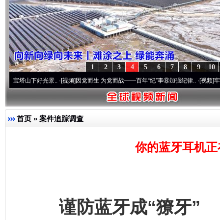
1
2
3
4
5
6
7
8
9
10
好光景..
·[视频]
因党而生 为党而战——百年“纪”事⑧加强纪律..
·[视频]
牢记初心使命 
首页
»
案件追踪调查
你的蓝牙耳机正
谨防蓝牙成“獠牙”