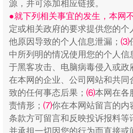
源，并可添加相应链接。
●就下列相关事宜的发生，本网
定或相关政府的要求提供您的个
阿坝州三大球赛在茂县开幕
规模最
他原因导致的个人信息泄漏；
⑶
中所列明的情况使用您的个人信
于黑客攻击、电脑病毒侵入或政
在本网的企业、公司网站和共同
致的任何事态后果；
⑹
本网在各
责情形；
⑺
你在本网站留言的内
国家大学科技园优化重塑工作
条款方可留言和反映投诉报料等
并承担一切因您的行为而直接或