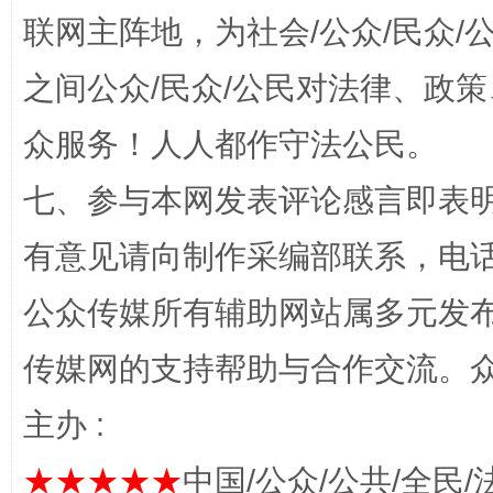
联网主阵地，为社会/公众/民众
之间公众/民众/公民对法律、政
东山县通报“牛蛙产品抗生素超标问题”
法
众服务！人人都作守法公民。
七、参与本网发表评论感言即表明
有意见请向制作采编部联系，电话：0
公众传媒所有辅助网站属多元发
传媒网的支持帮助与合作交流。
主办 :
千年窑火 生生不息
一
★★★★★
中国/公众/公共/全民/