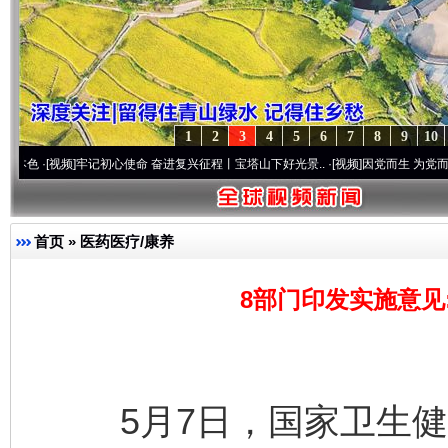
1
2
3
4
5
6
7
8
9
10
频]
牢记初心使命 奋进复兴征程丨宝塔山下好光景..
·[视频]
因党而生 为党而战——百年“
首页
»
医药医疗/康养
8部门印发实施意见
5月7日，国家卫生健