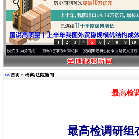
1
2
3
4
5
6
7
8
9
10
为党而战——百年“纪”事⑧加强纪律..
·[视频]
牢记初心使命 奋进复兴征程丨“转折之城”激
首页
»
检察/法院新闻
最高检
最高检调研组