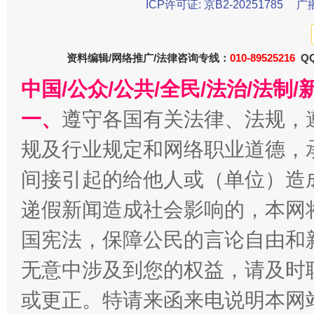
ICP许可证: 京B2-20251785
广
资料编辑/网络推广/法律咨询专线：
010-89525216
QQ
中国/公众/公共/全民/法治/法
一、
遵守各国有关法律、法规，
规及行业规定和网络职业道德，
全民健身五年计划来了！等你上场
间接引起的给他人或（单位）造
递假新闻造成社会影响的，本网
国宪法，保障公民的言论自由和
无意中涉及到您的权益，请及时
或更正。特请来函来电说明本网