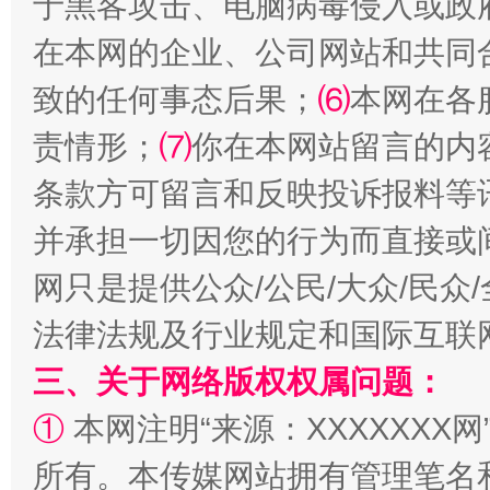
于黑客攻击、电脑病毒侵入或政
在本网的企业、公司网站和共同
致的任何事态后果；
⑹
本网在各
扯下公款旅游的“隐身衣”
如何以同
责情形；
⑺
你在本网站留言的内
条款方可留言和反映投诉报料等
并承担一切因您的行为而直接或
网只是提供公众/公民/大众/民
法律法规及行业规定和国际互联
三、关于网络版权权属问题：
①
本网注明“来源：XXXXXXX网
“蜀中异人”王建安的艺术幻境
所有。本传媒网站拥有管理笔名