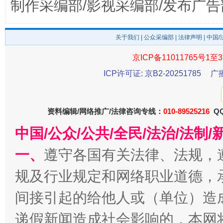
制作采编部/影视采编部/发布广告
关于我们
|
公众采编部
|
法律声明
| 中国
京ICP备11011765号1至3
ICP许可证: 京B2-20251785
广
受贿1.44亿！段成刚被判无期
从幼儿
资料编辑/网络推广/法律咨询专线：
010-89525216
QQ
中国/公众/公共/全民/法治/法
一、
遵守各国有关法律、法规，
规及行业规定和网络职业道德，
间接引起的给他人或（单位）造
全民健身五年计划来了！等你上场
递假新闻造成社会影响的，本网