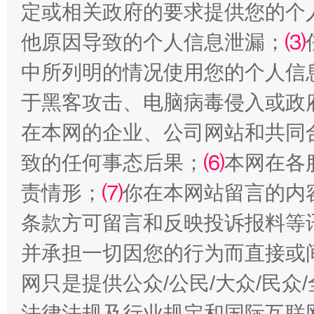
定或相关政府的要求提供您的个
他原因导致的个人信息泄漏；
⑶
国家大学科技园优化重塑工作
中所列明的情况使用您的个人信
于黑客攻击、电脑病毒侵入或政
在本网的企业、公司网站和共同
致的任何事态后果；
⑹
本网在各
责情形；
⑺
你在本网站留言的内
条款方可留言和反映投诉报料等
扯下公款旅游的“隐身衣”
如何以同
并承担一切因您的行为而直接或
网只是提供公众/公民/大众/民
法律法规及行业规定和国际互联