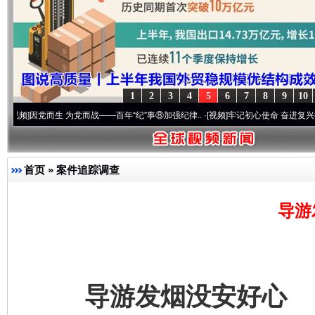
1
2
3
4
5
6
7
8
9
10
而生 为党而战——百年“纪”事⑧加强纪律..
·[视频]
牢记初心使命 奋进复兴征程丨“转折之
首页
»
案件追踪调查
导游
导游发烟没安好心